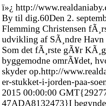
ï»¿
http://www.realdaniaby.
By til dig.
60
Den 2. septem
Flemming Christensen fÃ¸rs
udvikling af SÃ¸ndre Havn
Som det fÃ¸rste gÃ¥r KÃ¸g
byggemodne omrÃ¥det, hvor 
skyder op.
http://www.reald
er-stukket-i-jorden-paa-soe
2015 00:00:00 GMT
{2927
47ADA8132473}
I begynde