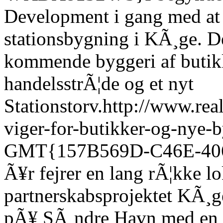
Development i gang med at 
stationsbygning i KÃ¸ge. Det
kommende byggeri af butik
handelsstrÃ¦de og et nyt
Stationstorv.
http://www.rea
viger-for-butikker-og-nye-
GMT
{157B569D-C46E-40
Ã¥r fejrer en lang rÃ¦kke 
partnerskabsprojektet KÃ¸g
pÃ¥ SÃ¸ndre Havn med en s