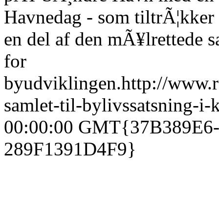
Havnedag - som tiltrÃ¦kker 
en del af den mÃ¥lrettede s
for
byudviklingen.
http://www.
samlet-til-bylivssatsning-i-
00:00:00 GMT
{37B389E6-
289F1391D4F9}