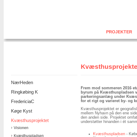
PROJEKTER
Kvæsthusprojekte
NærHeden
Frem mod sommeren 2016 etab
Ringkøbing K
byrum på Kvæsthuspladsen ve
parkeringsanlæg under Kvæs
FredericiaC
for et rigt og varieret by- og 
Kvæsthusprojektet er geografis
Køge Kyst
mellem Nyhavn på den ene side
den anden side. Projektet omfa
Kvæsthusprojektet
understøtter hinanden i ét sa
Visionen
Kvæsthuspladsen
- Købe
Kvæsthuspladsen