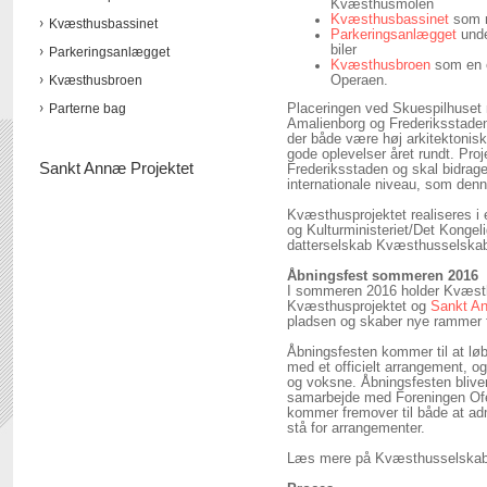
Kvæsthusmolen
Kvæsthusbassinet
som r
Kvæsthusbassinet
Parkeringsanlægget
unde
biler
Parkeringsanlægget
Kvæsthusbroen
som en e
Kvæsthusbroen
Operaen.
Parterne bag
Placeringen ved Skuespilhuset
Amalienborg og Frederiksstaden 
der både være høj arkitektonisk 
gode oplevelser året rundt. P
Sankt Annæ Projektet
Frederiksstaden og skal bidrage
internationale niveau, som denn
Kvæsthusprojektet realiseres i
og Kulturministeriet/Det Konge
datterselskab Kvæsthusselskab
Åbningsfest sommeren 2016
I sommeren 2016 holder Kvæsth
Kvæsthusprojektet og
Sankt An
pladsen og skaber nye rammer for
Åbningsfesten kommer til at lø
med et officielt arrangement, og
og voksne. Åbningsfesten blive
samarbejde med Foreningen Ofe
kommer fremover til både at adm
stå for arrangementer.
Læs mere på Kvæsthusselskab