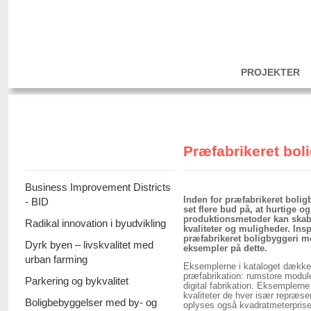
PROJEKTER
Præfabrikeret bol
Business Improvement Districts
Inden for præfabrikeret boli
- BID
set flere bud på, at hurtige o
produktionsmetoder kan skab
Radikal innovation i byudvikling
kvaliteter og muligheder. Insp
præfabrikeret boligbyggeri m
Dyrk byen – livskvalitet med
eksempler på dette.
urban farming
Eksemplerne i kataloget dækker o
præfabrikation: rumstore module
Parkering og bykvalitet
digital fabrikation. Eksemplern
kvaliteter de hver især repræsen
Boligbebyggelser med by- og
oplyses også kvadratmeterprisen