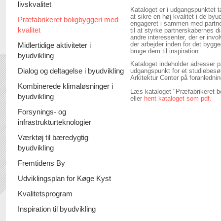
livskvalitet
Kataloget er i udgangspunktet t
at sikre en høj kvalitet i de by
Præfabrikeret boligbyggeri med
engageret i sammen med partn
kvalitet
til at styrke partnerskabernes d
andre interessenter, der er invo
Midlertidige aktiviteter i
der arbejder inden for det bygged
bruge dem til inspiration.
byudvikling
Kataloget indeholder adresser 
Dialog og deltagelse i byudvikling
udgangspunkt for et studiebesø
Arkitektur Center på foranledni
Kombinerede klimaløsninger i
Læs kataloget "Præfabrikeret bo
byudvikling
eller
hent kataloget som pdf.
Forsynings- og
infrastrukturteknologier
Værktøj til bæredygtig
byudvikling
Fremtidens By
Udviklingsplan for Køge Kyst
Kvalitetsprogram
Inspiration til byudvikling