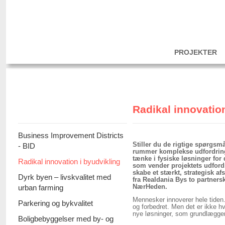
PROJEKTER
Radikal innovation
Business Improvement Districts
Stiller du de rigtige spørgs
- BID
rummer komplekse udfordringe
tænke i fysiske løsninger for 
Radikal innovation i byudvikling
som vender projektets udfordr
skabe et stærkt, strategisk af
Dyrk byen – livskvalitet med
fra Realdania Bys to partner
urban farming
NærHeden.
Mennesker innoverer hele tiden.
Parkering og bykvalitet
og forbedret. Men det er ikke hv
nye løsninger, som grundlæggend
Boligbebyggelser med by- og