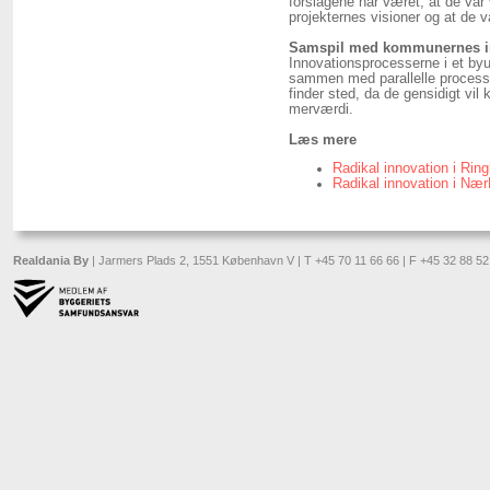
forslagene har været, at de var 
projekternes visioner og at de v
Samspil med kommunernes i
Innovationsprocesserne i et byu
sammen med parallelle process
finder sted, da de gensidigt vi
merværdi.
Læs mere
Radikal innovation i Rin
Radikal innovation i Næ
Realdania By
| Jarmers Plads 2, 1551 København V | T +45 70 11 66 66 | F +45 32 88 52 