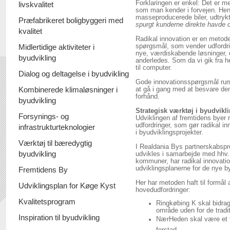
Forklaringen er enkel: Det er m
livskvalitet
som man kender i forvejen. Hen
masseproducerede biler, udtryk
Præfabrikeret boligbyggeri med
spurgt kunderne direkte havde d
kvalitet
Radikal innovation er en metod
Midlertidige aktiviteter i
spørgsmål, som vender udfordri
nye, værdiskabende løsninger, d
byudvikling
anderledes. Som da vi gik fra he
til computer.
Dialog og deltagelse i byudvikling
Gode innovationsspørgsmål rumm
Kombinerede klimaløsninger i
at gå i gang med at besvare d
forhånd.
byudvikling
Strategisk værktøj i byudvikl
Forsynings- og
Udviklingen af fremtidens bye
udfordringer, som gør radikal i
infrastrukturteknologier
i byudviklingsprojekter.
Værktøj til bæredygtig
I Realdania Bys partnerskabsp
byudvikling
udvikles i samarbejde med hhv.
kommuner, har radikal innovatio
udviklingsplanerne for de nye b
Fremtidens By
Her har metoden haft til formål 
Udviklingsplan for Køge Kyst
hovedudfordringer:
Kvalitetsprogram
Ringkøbing K skal bidrage
område uden for de tradi
Inspiration til byudvikling
NærHeden skal være et f