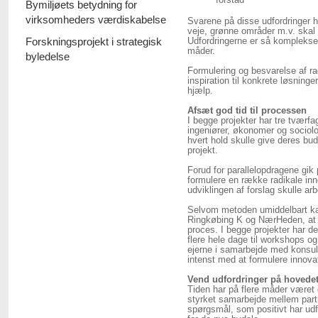
forstad
Bymiljøets betydning for
virksomheders værdiskabelse
Svarene på disse udfordringer 
veje, grønne områder m.v. skal 
Forskningsprojekt i strategisk
Udfordringerne er så komplekse,
måder.
byledelse
Formulering og besvarelse af r
inspiration til konkrete løsninge
hjælp.
Afsæt god tid til processen
I begge projekter har tre tværfag
ingeniører, økonomer og sociolog
hvert hold skulle give deres bu
projekt.
Forud for parallelopdragene gi
formulere en række radikale in
udviklingen af forslag skulle a
Selvom metoden umiddelbart kan
Ringkøbing K og NærHeden, at 
proces. I begge projekter har d
flere hele dage til workshops og
ejerne i samarbejde med konsule
intenst med at formulere innov
Vend udfordringer på hovede
Tiden har på flere måder været 
styrket samarbejde mellem part
spørgsmål, som positivt har udf