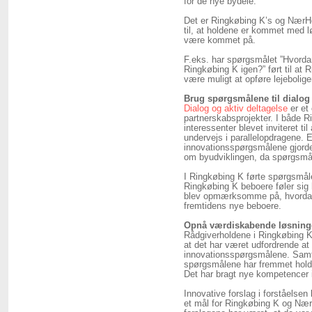
for de nye bydele.
Det er Ringkøbing K’s og NærHe
til, at holdene er kommet med lø
være kommet på.
F.eks. har spørgsmålet ”Hvord
Ringkøbing K igen?” ført til at
være muligt at opføre lejebolig
Brug spørgsmålene til dialog
Dialog og aktiv deltagelse
er et 
partnerskabsprojekter. I både 
interessenter blevet inviteret t
undervejs i parallelopdragene. E
innovationsspørgsmålene gjorde d
om byudviklingen, da spørgsmåle
I Ringkøbing K førte spørgsmålet
Ringkøbing K beboere føler sig h
blev opmærksomme på, hvordan d
fremtidens nye beboere.
Opnå værdiskabende løsning
Rådgiverholdene i Ringkøbing 
at det har været udfordrende at
innovationsspørgsmålene. Samti
spørgsmålene har fremmet holde
Det har bragt nye kompetencer 
Innovative forslag i forståelsen 
et mål for Ringkøbing K og Næ